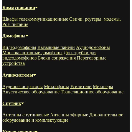
Коммуникации
Шкафы телекоммуникационные
Свичи, роутеры, модемы,
РоЕ питание
Домофоны
Видеодомофоны
Вызывные панели
Аудиодомофоны
Многоквартирные домофоны
Доп. трубки для
видеодомофонов
Блоки сопряжения
Переговорные
устройства
Аудиосистемы
Аудиорегистраторы
Микрофоны
Усилители
Микшеры
Акустическое оборудование
Трансляционное оборудование
Спутник
Антенны спутниковые
Антенны эфирные
Дополнительное
оборудование и комплектующие
Умная техника