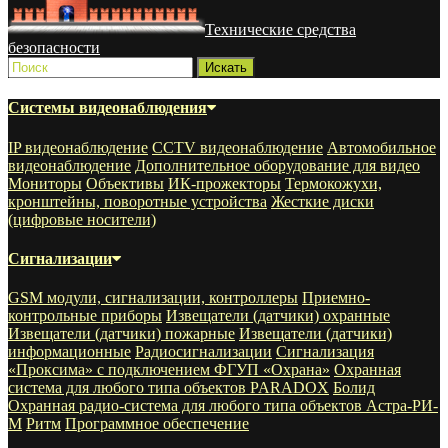
Технические средства
безопасности
Системы видеонаблюдения
IP видеонаблюдение
CCTV видеонаблюдение
Автомобильное
видеонаблюдение
Дополнительное оборудование для видео
Мониторы
Объективы
ИК-прожекторы
Термокожухи,
кронштейны, поворотные устройства
Жесткие диски
(цифровые носители)
Сигнализации
GSM модули, сигнализации, контроллеры
Приемно-
контрольные приборы
Извещатели (датчики) охранные
Извещатели (датчики) пожарные
Извещатели (датчики)
информационные
Радиосигнализации
Сигнализация
«Проксима» с подключением ФГУП «Охрана»
Охранная
система для любого типа объектов PARADOX
Болид
Охранная радио-система для любого типа объектов Астра-РИ-
М
Ритм
Программное обеспечение