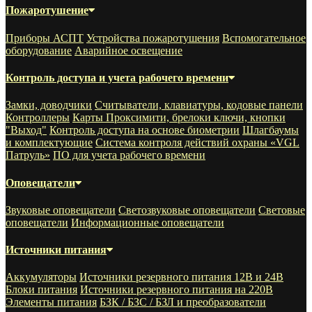
Пожаротушение
Приборы АСПТ
Устройства пожаротушения
Вспомогательное
оборудование
Аварийное освещение
Контроль доступа и учета рабочего времени
Замки, доводчики
Считыватели, клавиатуры, кодовые панели
Контроллеры
Карты Проксимити, брелоки ключи, кнопки
"Выход"
Контроль доступа на основе биометрии
Шлагбаумы
и комплектующие
Система контроля действий охраны «VGL
Патруль»
ПО для учета рабочего времени
Оповещатели
Звуковые оповещатели
Светозвуковые оповещатели
Световые
оповещатели
Информационные оповещатели
Источники питания
Аккумуляторы
Источники резервного питания 12В и 24В
Блоки питания
Источники резервного питания на 220В
Элементы питания
БЗК / БЗС / БЗЛ и преобразователи