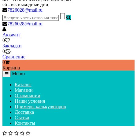
сб - вс: выходные дни
7826028@mail.ru
7826028@mail.ru
Аккаунт
0
Закладки
0
Сравнение
0
Корзина
Меню
Каталог
Магазин
О компании
Наши условия
Примеры калькуляторов
Доставка
Статьи
Контакты