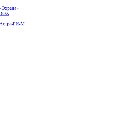
«Охрана»
ADOX
 Астра-РИ-М