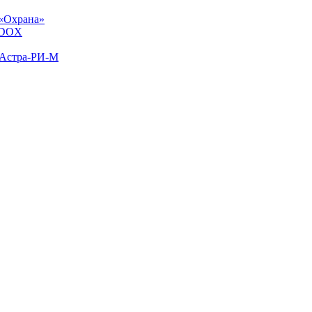
«Охрана»
ADOX
 Астра-РИ-М