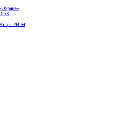
«Охрана»
ADOX
 Астра-РИ-М