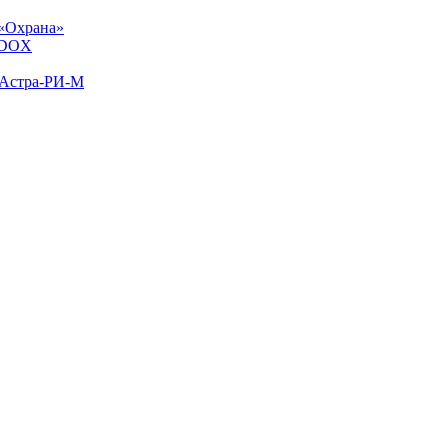
«Охрана»
ADOX
 Астра-РИ-М