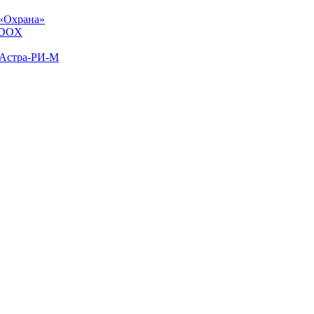
«Охрана»
ADOX
 Астра-РИ-М