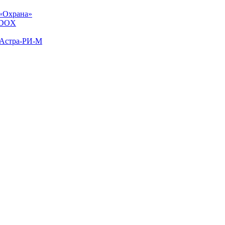
«Охрана»
ADOX
 Астра-РИ-М