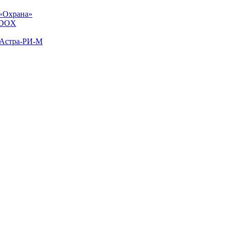
«Охрана»
ADOX
 Астра-РИ-М