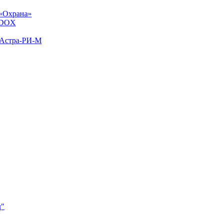
«Охрана»
ADOX
 Астра-РИ-М
д"